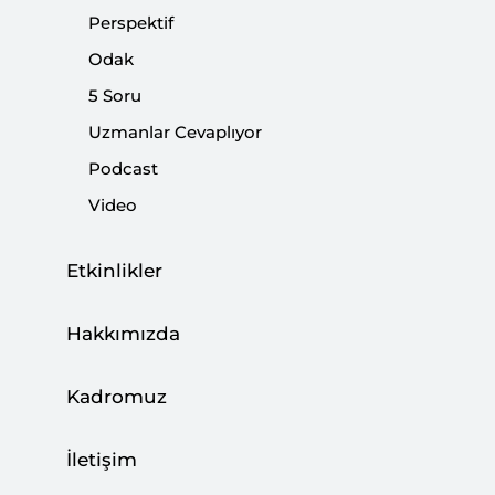
açısından oldukça olumlu sonuçlanmış bir yerel seçim
Perspektif
olduğu net bir biçimde ifade edilebilir.
Odak
5 Soru
Paylaş:
Uzmanlar Cevaplıyor
Podcast
Video
Etkinlikler
Hakkımızda
Kadromuz
Dış Etkenler: AK Parti'nin Hataları
CHP'nin
İletişim
Başardıkları
2028'e Doğru CHP ve İmamoğlu