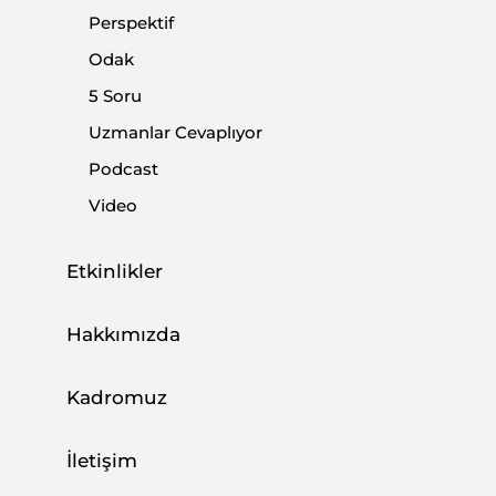
Perspektif
Paylaş:
Odak
5 Soru
Uzmanlar Cevaplıyor
Podcast
Video
Etkinlikler
Hakkımızda
Ortadoğu'da normalleşme rüzgârı esiyor. Önce
Kadromuz
Körfez ülkelerinin Katar ablukasını sona
erdirmesiyle başladı. Peşinden Biden
İletişim
yönetiminin İran ile 2015 nükleer anlaşmasına