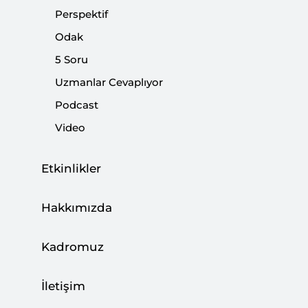
tarihlerinde, karmaşık bir jeopolitik atmosferde
Perspektif
düzenlenmiştir.
Odak
5 Soru
Paylaş:
Uzmanlar Cevaplıyor
Podcast
Video
Etkinlikler
Hakkımızda
Kadromuz
İletişim
Birleşmiş Milletler (BM) 79. Genel Kurulu, BM
Genel Sekreteri Antonio Guterres'in