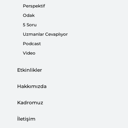
Perspektif
Odak
Paylaş:
5 Soru
Uzmanlar Cevaplıyor
Podcast
Video
Etkinlikler
Hakkımızda
Kadromuz
Dodurga seçim sonuçlarını vesile kılarak İP
Genel Başkanı Akşener, yeniden "sandığı getir"
İletişim
çağrısı yaptı. Hemen seçim çağrısı 6'lı masanın