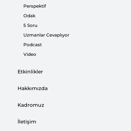
Perspektif
Paylaş:
Odak
5 Soru
Uzmanlar Cevaplıyor
Podcast
Video
Etkinlikler
Hakkımızda
Kadromuz
İletişim
TAM METİN [PDF]