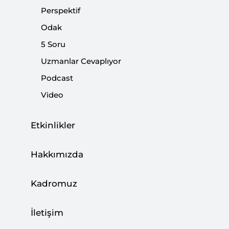
öncesi maruz kaldıkları baskılara ve Ürdün halkının
Perspektif
büyük bir kesiminin seçimlere olan inancının zayıf
Odak
olmasına rağmen gerçekleşti zira oy kullanma hakkına
5 Soru
sahip kişilerin sadece yüzde 32’si seçimlere katıldı.
Uzmanlar Cevaplıyor
Podcast
Paylaş:
Video
Etkinlikler
Hakkımızda
Kadromuz
İletişim