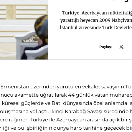
Türkiye-Azerbaycan müttefikliğ
yarattığı heyecan 2009 Nahçivan
İstanbul zirvesinde Türk Devletl
kongrede Türk Devletleri Teşkilatı
2040 Vizyon 
Paylaş:
 Ermenistan üzerinden yürütülen vekalet savaşının Tü
 sonucu akamette uğratılarak 44 günlük vatan muhare
 küresel güçlerde ve Batı dünyasında özel anlamda i
oluşmasına yol açtı. İkinci Karabağ Savaşı sürecinde
ere rağmen Türkiye ile Azerbaycan arasında açık bir 
liği ve bu işbirliğinin dünya harp tarihine geçecek bir