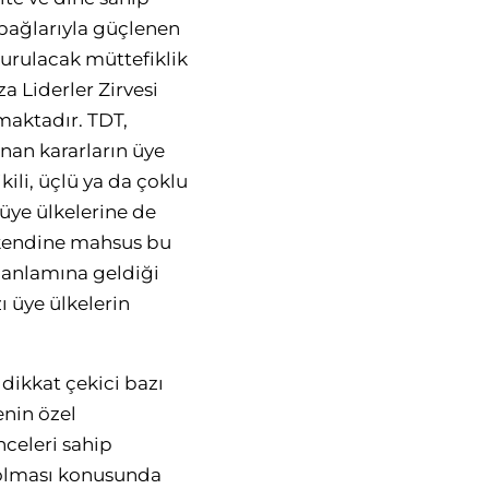
 bağlarıyla güçlenen
 kurulacak müttefiklik
a Liderler Zirvesi
maktadır. TDT,
nan kararların üye
ili, üçlü ya da çoklu
üye ülkelerine de
n kendine mahsus bu
 anlamına geldiği
zı üye ülkelerin
dikkat çekici bazı
enin özel
celeri sahip
 olması konusunda