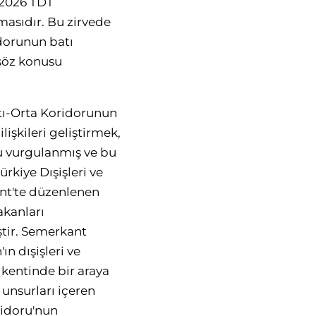
-2026 TDT
masıdır. Bu zirvede
idorunun batı
 söz konusu
atı-Orta Koridorunun
lişkileri geliştirmek,
su vurgulanmış ve bu
kiye Dışişleri ve
ent'te düzenlenen
akanları
ştir. Semerkant
n dışişleri ve
 kentinde bir araya
 unsurları içeren
ridoru'nun