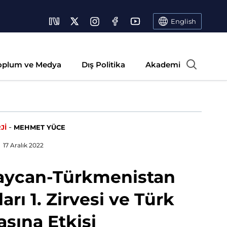
English
oplum ve Medya
Dış Politika
Akademi
-
Jİ
MEHMET YÜCE
17 Aralık 2022
aycan-Türkmenistan
rı 1. Zirvesi ve Türk
sına Etkisi