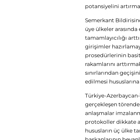
potansiyelini artırm
Semerkant Bildirisind
üye ülkeler arasında e
tamamlayıcılığı arttı
girişimler hazırlamay
prosedürlerinin basit
rakamlarını arttırmak
sınırlarından geçişin
edilmesi hususlarına
Türkiye-Azerbaycan-
gerçekleşen törende, 
anlaşmalar imzalanmı
protokoller dikkate 
hususların üç ülke t
başkanlarının beyanla