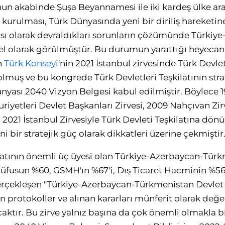
n akabinde Şuşa Beyannamesi ile iki kardeş ülke aras
in kurulması, Türk Dünyasında yeni bir diriliş hareket
ası olarak devraldıkları sorunların çözümünde Türkiy
del olarak görülmüştür. Bu durumun yarattığı heyeca
n
Türk Konseyi
'nin 2021 İstanbul zirvesinde Türk Devlet
lmuş ve bu kongrede Türk Devletleri Teşkilatının stra
ünyası 2040 Vizyon Belgesi kabul edilmiştir. Böylece 1
yetleri Devlet Başkanları Zirvesi, 2009 Nahçıvan Zirv
2021 İstanbul Zirvesiyle Türk Devleti Teşkilatına dön
i bir stratejik güç olarak dikkatleri üzerine çekmiştir
ilatının önemli üç üyesi olan Türkiye-Azerbaycan-Tür
üfusun %60, GSMH'ın %67'i, Dış Ticaret Hacminin %56'ı
gerçekleşen "Türkiye-Azerbaycan-Türkmenistan Devlet 
n protokoller ve alınan kararları münferit olarak de
ktır. Bu zirve yalnız başına da çok önemli olmakla bi