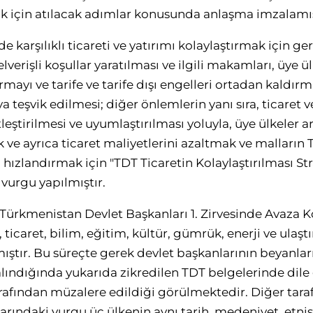
ak için atılacak adımlar konusunda anlaşma imzalamış
e karşılıklı ticareti ve yatırımı kolaylaştırmak için ge
lverişli koşullar yaratılması ve ilgili makamları, üye ül
rmayı ve tarife ve tarife dışı engelleri ortadan kaldı
a teşvik edilmesi; diğer önlemlerin yanı sıra, ticaret
leştirilmesi ve uyumlaştırılması yoluyla, üye ülkeler a
 ve ayrıca ticaret maliyetlerini azaltmak ve malların 
i hızlandırmak için "TDT Ticaretin Kolaylaştırılması Str
 vurgu yapılmıştır.
Türkmenistan Devlet Başkanları 1. Zirvesinde Avaza 
ticaret, bilim, eğitim, kültür, gümrük, enerji ve ulaş
ştır. Bu süreçte gerek devlet başkanlarının beyanla
alındığında yukarıda zikredilen TDT belgelerinde dile
arafından müzalere edildiği görülmektedir. Diğer tara
rındaki vurgu üç ülkenin aynı tarih, medeniyet, etnis