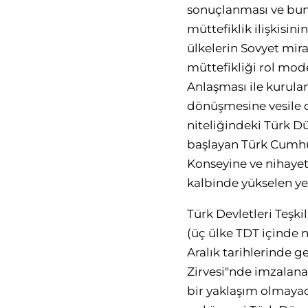
sonuçlanması ve bunu
müttefiklik ilişkisin
ülkelerin Sovyet mir
müttefikliği rol mo
Anlaşması ile kurula
dönüşmesine vesile o
niteliğindeki Türk D
başlayan Türk Cumhuri
Konseyine ve nihayet 
kalbinde yükselen yen
Türk Devletleri Teşk
(üç ülke TDT içinde n
Aralık tarihlerinde 
Zirvesi"nde imzalana
bir yaklaşım olmayaca