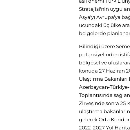
asıl önemi Türk Düny
Stratejisi'nin uygula
Asya'yı Avrupa'ya ba
ucundaki üç ülke aras
belgelerde planlanan
Bilindiği üzere Seme
potansiyelinden istif
bölgesel ve uluslara
konuda 27 Haziran 2
Ulaştırma Bakanları 
Azerbaycan-Türkiye-Ö
Toplantısında sağlan
Zirvesinde sonra 25 K
ulaştırma bakanlarını
gelerek Orta Koridor
2022-2027 Yol Harita