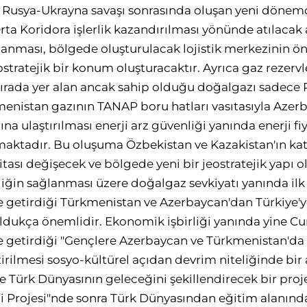
r. Rusya-Ukrayna savaşı sonrasında oluşan yeni döne
rta Koridora işlerlik kazandırılması yönünde atılacak 
lanması, bölgede oluşturulacak lojistik merkezinin 
eostratejik bir konum oluşturacaktır. Ayrıca gaz rezer
rada yer alan ancak sahip olduğu doğalgazı sadece R
enistan gazının TANAP boru hatları vasıtasıyla Azer
na ulaştırılması enerji arz güvenliği yanında enerji fiy
aktadır. Bu oluşuma Özbekistan ve Kazakistan'ın kat
ritası değişecek ve bölgede yeni bir jeostratejik yapı o
tliliğin sağlanması üzere doğalgaz sevkiyatı yanında 
etirdiği Türkmenistan ve Azerbaycan'dan Türkiye'ye 
 oldukça önemlidir. Ekonomik işbirliği yanında yine 
etirdiği "Gençlere Azerbaycan ve Türkmenistan'da Ta
ştirilmesi sosyo-kültürel açıdan devrim niteliğinde bi
e Türk Dünyasının geleceğini şekillendirecek bir proje
 Projesi"nde sonra Türk Dünyasından eğitim alanında