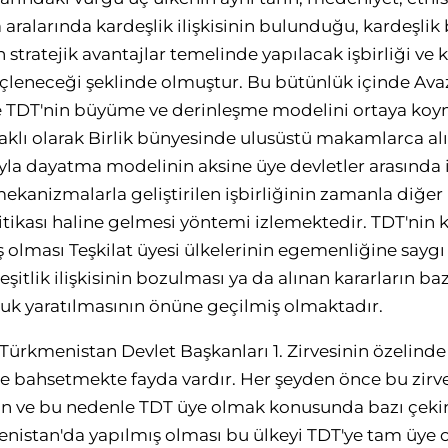
 aralarında kardeşlik ilişkisinin bulunduğu, kardeşlik
an stratejik avantajlar temelinde yapılacak işbirliği ve
güçleneceği şeklinde olmuştur. Bu bütünlük içinde Avaz
e TDT'nin büyüme ve derinleşme modelini ortaya koy
faklı olarak Birlik bünyesinde ulusüstü makamlarca alı
yla dayatma modelinin aksine üye devletler arasında ik
kanizmalarla geliştirilen işbirliğinin zamanla diğer 
olitikası haline gelmesi yöntemi izlemektedir. TDT'ni
lması Teşkilat üyesi ülkelerinin egemenliğine saygı
eşitlik ilişkisinin bozulması ya da alınan kararların ba
uk yaratılmasının önüne geçilmiş olmaktadır.
ürkmenistan Devlet Başkanları 1. Zirvesinin özelinde 
e bahsetmekte fayda vardır. Her şeyden önce bu zirv
an ve bu nedenle TDT üye olmak konusunda bazı çekin
nistan'da yapılmış olması bu ülkeyi TDT'ye tam üye