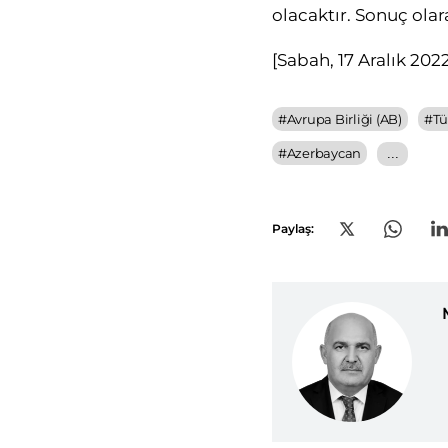
olacaktır. Sonuç olara
[Sabah, 17 Aralık 2022
#
Avrupa Birliği (AB)
#
Tü
#
Azerbaycan
...
Paylaş: