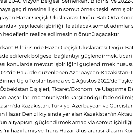
ası 2040 Vizyon Belgesi, Semerkant Bildirisi ve 2022
maya geçirilmesine ilişkin somut örnek teşkil etmiş ol
ğlayan Hazar Geçişli Uluslararası Doğu-Batı Orta Kor
ındaki yapılacak işbirliği ile atılacak somut adımlar
 hedeflerin realize edilmesinin önünü açacaktır.
rkant Bildirisinde Hazar Geçişli Uluslararası Doğu-B
ade edilerek bölgesel bağlantıyı güçlendirmek, ticari i
rası konularda mevcut işbirliğini güçlendirmek husu
022'de Bakü'de düzenlenen Azerbaycan-Kazakistan-Tür
Birinci Üçlü Toplantısında ve 2 Ağustos 2022'de Taşk
zbekistan Dışişleri, Ticaret/Ekonomi ve Ulaştırma B
an başarıları memnuniyetle karşılandığı ifade edilmi
asım'da Kazakistan, Türkiye, Azerbaycan ve Gürcistan'ı
n Hazar Denizi kıyısında yer alan Kazakistan'ın Aktau
'un altyapısını güçlendirmek amacıyla somut işbirliği
sı'nı hazırlamış ve Trans Hazar Uluslararası Ulaşım Ko