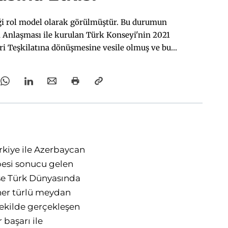
i rol model olarak görülmüştür. Bu durumun
 Anlaşması ile kurulan Türk Konseyi'nin 2021
eri Teşkilatına dönüşmesine vesile olmuş ve bu
nın stratejik rehberi niteliğindeki Türk Dünyası
Belgesi kabul edilmiştir.
rkiye ile Azerbaycan
besi sonucu gelen
se Türk Dünyasında
 her türlü meydan
şekilde gerçekleşen
 başarı ile