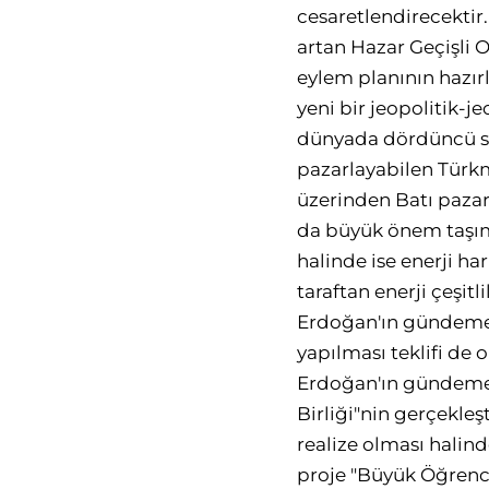
cesaretlendirecekti
artan Hazar Geçişli O
eylem planının hazır
yeni bir jeopolitik-j
dünyada dördüncü sı
pazarlayabilen Türkm
üzerinden Batı pazarı
da büyük önem taşım
halinde ise enerji ha
taraftan enerji çeşi
Erdoğan'ın gündeme g
yapılması teklifi de
Erdoğan'ın gündeme g
Birliği"nin gerçekle
realize olması halind
proje "Büyük Öğrenci