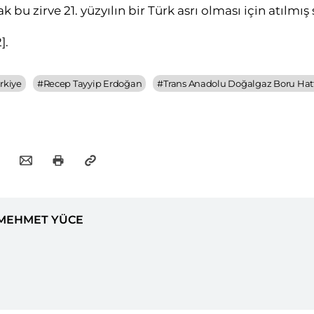
k bu zirve 21. yüzyılın bir Türk asrı olması için atılmış 
]
.
rkiye
#
Recep Tayyip Erdoğan
#
Trans Anadolu Doğalgaz Boru Hat
MEHMET YÜCE