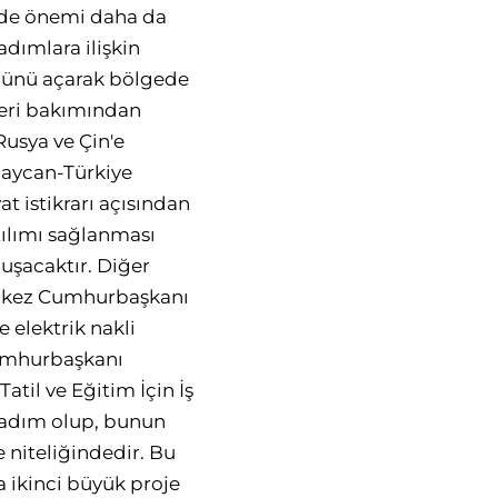
mde önemi daha da
adımlara ilişkin
önünü açarak bölgede
vleri bakımından
usya ve Çin'e
baycan-Türkiye
at istikrarı açısından
ılımı sağlanması
luşacaktır. Diğer
ilk kez Cumhurbaşkanı
elektrik nakli
Cumhurbaşkanı
til ve Eğitim İçin İş
r adım olup, bunun
 niteliğindedir. Bu
 ikinci büyük proje