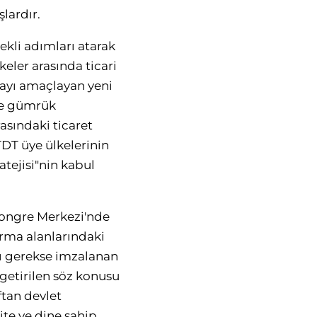
lardır.
rekli adımları atarak
keler arasında ticari
rmayı amaçlayan yeni
 ve gümrük
rasındaki ticaret
TDT üye ülkelerinin
atejisi"nin kabul
Kongre Merkezi'nde
tırma alanlarındaki
rı gerekse imzalanan
 getirilen söz konusu
ftan devlet
ite ve dine sahip