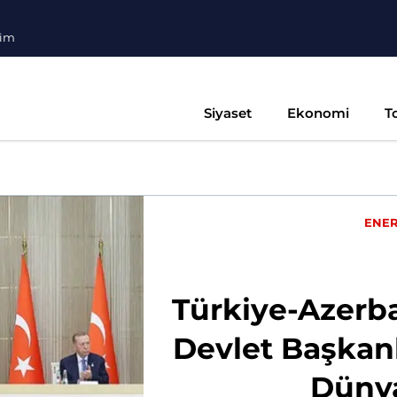
şim
Siyaset
Ekonomi
T
ENER
Türkiye-Azerb
Devlet Başkanla
Dünya