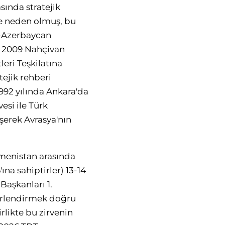
ında stratejik
ine neden olmuş, bu
e-Azerbaycan
n 2009 Nahçivan
leri Teşkilatına
tejik rehberi
992 yılında Ankara'da
esi ile Türk
üşerek Avrasya'nın
.
kmenistan arasında
na sahiptirler) 13-14
Başkanları 1.
ğerlendirmek doğru
rlikte bu zirvenin