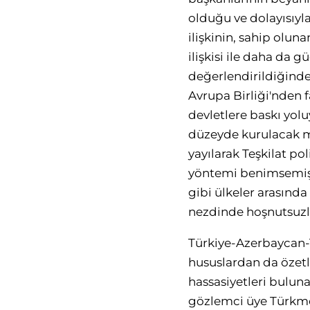
olduğu ve dolayısıyla
ilişkinin, sahip olun
ilişkisi ile daha da 
değerlendirildiğind
Avrupa Birliği'nden 
devletlere baskı yolu
düzeyde kurulacak me
yayılarak Teşkilat p
yöntemi benimsemiş o
gibi ülkeler arasında 
nezdinde hoşnutsuzl
Türkiye-Azerbaycan-T
hususlardan da özetl
hassasiyetleri bulun
gözlemci üye Türkme