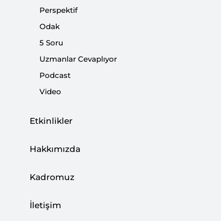
Perspektif
Paylaş:
Odak
5 Soru
Uzmanlar Cevaplıyor
Podcast
Video
Etkinlikler
Hakkımızda
SETA Avrupa Araştırmaları Direktörü Enes
Kadromuz
Bayraklı, Türkiye heyetinin Libya’da yaptığı
ziyareti değerlendirdi. Libya’daki meşru
İletişim
hükümetin daveti üzerine Türkiye’nin