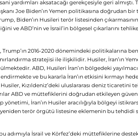
sani yardımları aksatacağı gerekçesiyle geri almıştı.
şkanı Joe Biden’ın Yemen politikasına doğrudan bir t
Trump, Biden’ın Husileri terör listesinden çıkarmasını
ğini ve ABD’nin ve İsrail’in bölgesel çıkarlarını tehlik
r, Trump’ın 2016-2020 dönemindeki politikalarına benz
rlandırma stratejisi ile ilişkilidir. Husiler, İran’ın Y
ülmektedir. ABD, Husileri İran’ın bölgedeki yayılmacı 
endirmekte ve bu kararla İran’ın etkisini kırmayı hed
 Husiler, Kızıldeniz’deki uluslararası deniz ticaretini t
ılar ABD ve müttefiklerini doğrudan etkileyen güvenli
önetimi, İran’ın Husiler aracılığıyla bölgeyi istikrarsı
 yeniden terör örgütü listesine eklemenin bu tehdidi s
u adımıyla İsrail ve Körfez’deki müttefiklerine destek