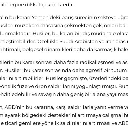
bileceğine dikkat çekmektedir.
’ın bu kararı Yemen’deki barış sürecinin sekteye uğ
 Husileri müzakere masasına çekmekten çok, onları ba
ulunmaktadır. Husiler, bu kararı bir dış müdahale olar
sertleştirebilirler. Özellikle Suudi Arabistan ve İran a
ihtimali, bölgesel dinamikleri daha da karmaşık hale 
erin bu karar sonrası daha fazla radikalleşmesi ve as
r. Husiler, bu karar sonrasında daha agresif bir tutum 
ılarını artırabilirler. Husiler geçmişte, üzerlerindeki 
nelik füze ve dron saldırılarını yoğunlaştırmıştı. Bu tü
hdit edebilir ve savaşın daha geniş bir alana yayılmas
 ABD’nin bu kararına, karşı saldırılarla yanıt verme ve
ımlayarak bölgedeki desteklerini artırmaya çalışma iht
de ticari gemilere yönelik saldırılarını artırması ve A