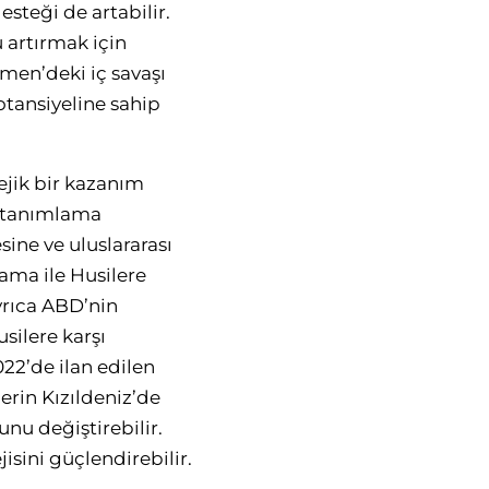
steği de artabilir.
 artırmak için
emen’deki iç savaşı
tansiyeline sahip
ejik bir kazanım
k tanımlama
ine ve uluslararası
ama ile Husilere
yrıca ABD’nin
silere karşı
022’de ilan edilen
erin Kızıldeniz’de
unu değiştirebilir.
isini güçlendirebilir.