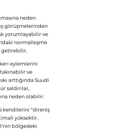
ramasına neden
rış görüşmelerinden
ak yorumlayabilir ve
rasındaki normalleşme
getirebilir.
keri eylemlerini
takınabilir ve
baskı arttığında Suudi
r saldırılar,
ına neden olabilir.
 kendilerini “direniş
imali yüksektir.
BD’nin bölgedeki