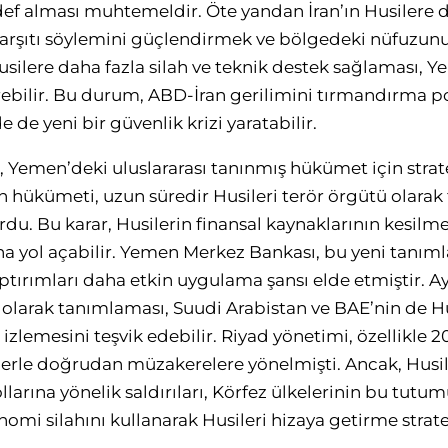
edef alması muhtemeldir. Öte yandan İran’ın Husilere de
karşıtı söylemini güçlendirmek ve bölgedeki nüfuzunu
 Husilere daha fazla silah ve teknik destek sağlaması, Y
ebilir. Bu durum, ABD-İran gerilimini tırmandırma po
 de yeni bir güvenlik krizi yaratabilir.
 Yemen’deki uluslararası tanınmış hükümet için strat
n hükümeti, uzun süredir Husileri terör örgütü olara
u. Bu karar, Husilerin finansal kaynaklarının kesilmes
a yol açabilir. Yemen Merkez Bankası, bu yeni tanıml
tırımları daha etkin uygulama şansı elde etmiştir. A
ü olarak tanımlaması, Suudi Arabistan ve BAE’nin de Hu
 izlemesini teşvik edebilir. Riyad yönetimi, özellikle 2
ilerle doğrudan müzakerelere yönelmişti. Ancak, Husil
ollarına yönelik saldırıları, Körfez ülkelerinin bu tutum
omi silahını kullanarak Husileri hizaya getirme stratej