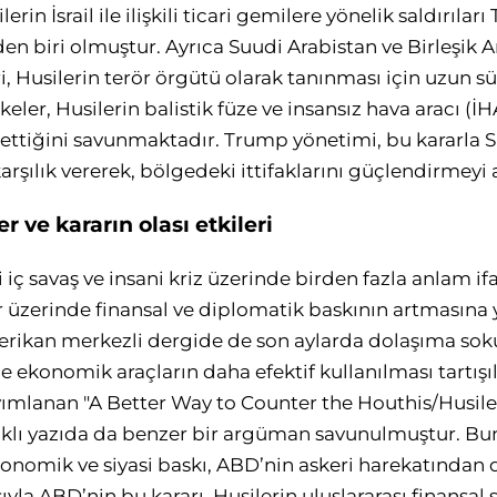
rin İsrail ile ilişkili ticari gemilere yönelik saldırılar
en biri olmuştur. Ayrıca Suudi Arabistan ve Birleşik A
, Husilerin terör örgütü olarak tanınması için uzun sür
ler, Husilerin balistik füze ve insansız hava aracı (İHA
t ettiğini savunmaktadır. Trump yönetimi, bu kararla 
karşılık vererek, bölgedeki ittifaklarını güçlendirmey
 ve kararın olası etkileri
iç savaş ve insani kriz üzerinde birden fazla anlam if
er üzerinde finansal ve diplomatik baskının artmasına
merikan merkezli dergide de son aylarda dolaşıma so
 ekonomik araçların daha efektif kullanılması tartış
ayımlanan "A Better Way to Counter the Houthis/Husi
şlıklı yazıda da benzer bir argüman savunulmuştur. Bu
nomik ve siyasi baskı, ABD’nin askeri harekatından 
yla ABD’nin bu kararı, Husilerin uluslararası finansal