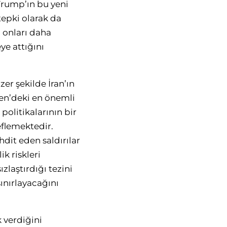
 Trump’ın bu yeni
epki olarak da
n onları daha
eye attığını
er şekilde İran’ın
emen’deki en önemli
politikalarının bir
eflemektedir.
ehdit eden saldırılar
k riskleri
zlaştırdığı tezini
ınırlayacağını
 verdiğini