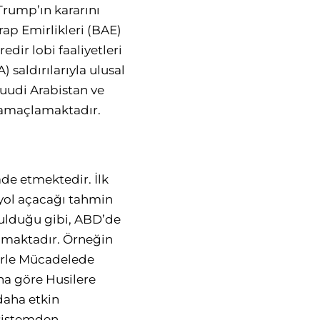
ı Trump’ın kararını
rap Emirlikleri (BAE)
edir lobi faaliyetleri
) saldırılarıyla ulusal
Suudi Arabistan ve
i amaçlamaktadır.
ade etmektedir. İlk
 yol açacağı tahmin
kulduğu gibi, ABD’de
ılmaktadır. Örneğin
lerle Mücadelede
na göre Husilere
daha etkin
 sistemden