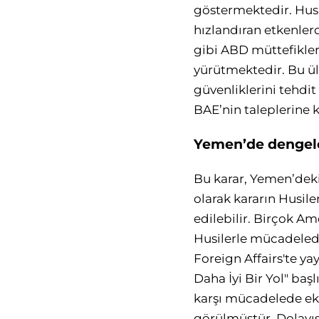
göstermektedir. Husile
hızlandıran etkenlerd
gibi ABD müttefikleri
yürütmektedir. Bu ülke
güvenliklerini tehdi
BAE’nin taleplerine 
Yemen’de dengeler
Bu karar, Yemen’deki 
olarak kararın Husil
edilebilir. Birçok A
Husilerle mücadelede
Foreign Affairs'te y
Daha İyi Bir Yol" ba
karşı mücadelede eko
görülmüştür. Dolayısı