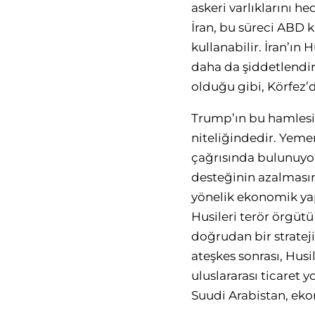
askeri varlıklarını h
İran, bu süreci ABD 
kullanabilir. İran’ın
daha da şiddetlendir
olduğu gibi, Körfez’de
Trump’ın bu hamlesi,
niteliğindedir. Yeme
çağrısında bulunuyord
desteğinin azalmasın
yönelik ekonomik yap
Husileri terör örgüt
doğrudan bir strateji
ateşkes sonrası, Hus
uluslararası ticaret y
Suudi Arabistan, ekon