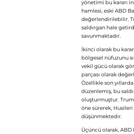
yönetimi bu kararı in
hamlesi, eski ABD Ba
değerlendirilebilir. 
saldırgan hale getirdi
savunmaktadır.
İkinci olarak bu kara
bölgesel nüfuzunu sını
vekil gücü olarak gör
parçası olarak değerl
Özellikle son yıllarda
düzenlemiş, bu saldır
oluşturmuştur. Trump y
öne sürerek, Husileri
düşünmektedir.
Üçüncü olarak, ABD b