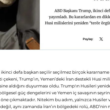
ABD Başkanı Trump, ikinci def
yayımladı. Bu kararlardan en dikk
Husi milislerini yeniden “terör örgü
Husileri yeniden “terör örgütü” o
Yemen iç savaşının seyrini etkileye
Paylaş:
Nitekim bu adım, yalnızca Husiler 
aynı zamanda İran’ın bölgedeki
Kızıldeniz’deki uluslararası deniz 
da önemli
kinci defa başkan seçilir seçilmez birçok kararname
i çekeni, Trump’ın, Yemen’deki İran destekli Husi mil
tesine aldığını duyurması oldu. Trump'ın Husileri yeni
bölgesel güç dengelerini ve Yemen iç savaşının seyrin
rak öne çıkmaktadır. Nitekim bu adım, yalnızca Husile
 değil, aynı zamanda İran’ın bölgedeki rolü, ABD’nin m