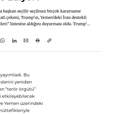
a başkan seçilir seçilmez birçok kararname
ati çekeni, Trump’ın, Yemen’deki İran destekli
tleri” listesine aldığını duyurması oldu. Trump'ın
larak tanımlaması, bölgesel güç dengelerini ve
bilecek kritik bir karar olarak öne çıkmaktadır.
ve Yemen üzerindeki doğrudan etkileriyle değil,
 rolü, ABD’nin müttefikleriyle ilişkileri ve
ticaretine yönelik güvenlik tehditleri bağlamında
 sonuçlar doğurabilir.
 yayımladı. Bu
islerini yeniden
den “terör örgütü”
i etkileyebilecek
r ve Yemen üzerindeki
üttefikleriyle