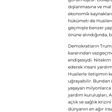
dışlanmasına ve mal 
ekonomik kaynakların
hükümeti de Husilere 
geçmişte benzer yapt
önüne alındığında, b
Demokratların Trump’
kararından vazgeçmes
endişesiydi. Nitekim 
ederek insani yardım
Husilerle iletişimin 
uğrayabilir. Bundan 
yaşayan milyonlarca i
yardım kuruluşları, A
açlık ve sağlık krizi
dünyanın en ağır insa