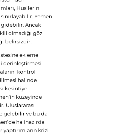
mları, Husilerin
sınırlayabilir. Yemen
 gidebilir. Ancak
kili olmadığı göz
 belirsizdir.
istesine ekleme
i derinleştirmesi
alarını kontrol
dilmesi halinde
sı kesintiye
emen’in kuzeyinde
r. Uluslararası
e gelebilir ve bu da
emen’de halihazırda
 yaptırımların krizi