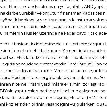
varlıklarının dondurulmasına yol açabilir. ABD yaptırı
a darbe vurabilir ve örgütün finansman kapasitesini 
yönelik bankacılık yaptırımlarını sıkılaştırma yoluna
ırımların Husilerin askeri kapasitesini sınırlamada et
u hamlenin Husiler üzerinde ne kadar caydırıcı olacağı
ın ilk başkanlık dönemindeki Husileri terör örgütü l
inin temel sebebi, bu kararın Yemen’deki insani kriz
darbeci Husiler ülkenin en önemli limanlarını ve nokt
ın girişine müdahale etmektedir. Terör örgütü ilan e
kesilmesi ve insani yardımın Yemen halkına ulaştırılma
ötürü Husilerin terör örgütü olarak tanımlanması, Y
nsanın temel insani yardımlara erişimini zorlaştırabili
BD’nin yaptırımları nedeniyle Husilerle çalışamaz hal
ni daha da kötüleştirebilir. Birleşmiş Milletler (BM), Y
ni krizlerinden birinin yaşandığını vurgularken, bu tür