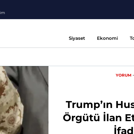
şim
Siyaset
Ekonomi
T
YORUM
Trump’ın Hus
Örgütü İlan E
İfa