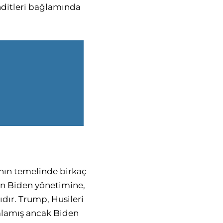
tehditleri bağlamında
nın temelinde birkaç
in Biden yönetimine,
dır. Trump, Husileri
ımlamış ancak Biden