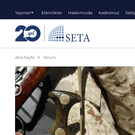
Yayınlar
Etkinlikler
Hakkımızda
Kadromuz
İleti
Ana Sayfa
Yorum