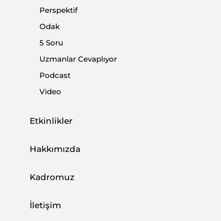
Türkiye-ABD arasını açmak için sistematik bir şekilde
Perspektif
gerginliği tırmandırmaya çalıştı.
Odak
5 Soru
Paylaş:
Uzmanlar Cevaplıyor
Podcast
Video
Etkinlikler
Hakkımızda
Kadromuz
İletişim
Netanyahu yönetimi, Gazze'ye bir soykırım