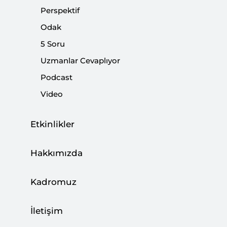
Perspektif
Odak
Paylaş:
5 Soru
Uzmanlar Cevaplıyor
Podcast
Video
Etkinlikler
Hakkımızda
Kadromuz
İstanbul Medipol Üniversitesi Siyaset Bilimi ve
İletişim
Kamu Yönetimi Bölümü Öğretim Üyesi Doç.
Dr.
Hüseyin Alptekin
ve Siyaset, Eğitim ve