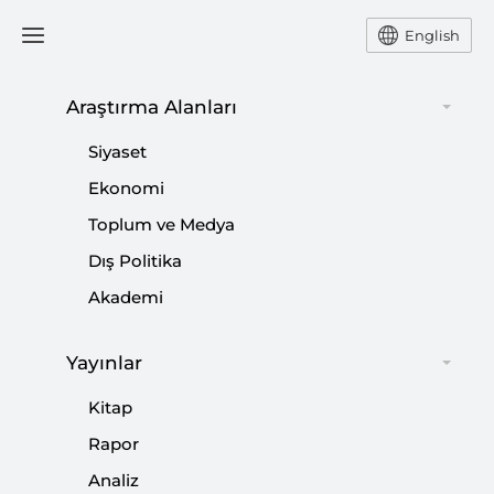
English
Ana Sayfa
Yorum
Araştırma Alanları
Siyaset
Terör Örgütü PKK/YPG
Ekonomi
Toplum ve Medya
Kadın Bedenini
Dış Politika
Propaganda Unsuru Olarak
Akademi
İstismar Ediyor
Yayınlar
-
,
YORUM
HÜSEYİN ALPTEKİN
ZELİHA ELİAÇIK
Kitap
04 Şubat 2021
Rapor
Uzmanlar, PKK/YPG terör örgütünün, kadınları
Analiz
propaganda unsuru olarak istismar ettiğini belirtti.