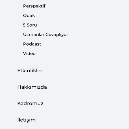
Perspektif
Paylaş:
Odak
5 Soru
Uzmanlar Cevaplıyor
Podcast
Video
Etkinlikler
Hakkımızda
TANAP projesi
Güney gaz
Kadromuz
koridoru
TANAP
doğalgaz
2012 yılında Türkiye ile Azerbaycan arasında
İletişim
imzalan anlaşma neticesinde resmiyet kazanan