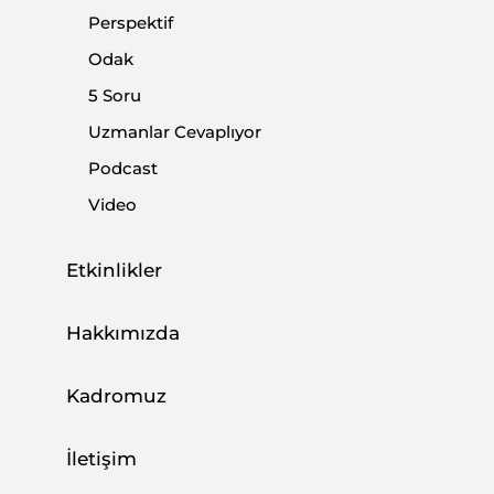
son olarak da, " davetimiz her an olabilir" açıklamasını
Perspektif
yaptı.
Odak
5 Soru
Paylaş:
Uzmanlar Cevaplıyor
Podcast
Video
Etkinlikler
Hakkımızda
Kadromuz
İletişim
Türkiye ile Suriye arasında diplomatik ilişkilerin