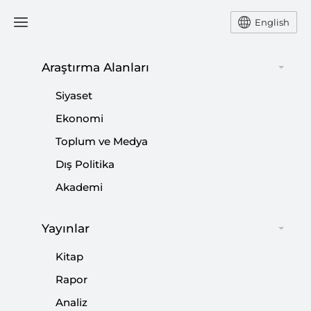
English
Ana Sayfa
Yorum
Araştırma Alanları
Siyaset
Siyasetin Yapısal Sorunları
Ekonomi
Toplum ve Medya
ve Reform İhtiyacı
Dış Politika
-
YORUM
HASAN B. YALÇIN
Akademi
07 Mayıs 2016
Yayınlar
Siyasal dönüşümün kurumsallaşması ve kendi düzenini
kurması gerekir. Yeni düzen yeni anayasa demektir.
Kitap
Rapor
Paylaş:
Analiz