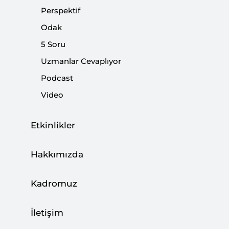
Perspektif
Odak
5 Soru
Uzmanlar Cevaplıyor
Podcast
Video
Etkinlikler
Türkiye yine dinamik bir süreçten geçiyor.
Hakkımızda
Başbakan Davutoğlu'nun görevini bırakıyor
oluşu siyasal tarihimizdeki yerini aldı bile. Belki
Kadromuz
bu kadar hızlı olması beklenmiyordu ama
aslında çok kişi bu tür bir olayla
İletişim
karşılaşabileceğimizi düşünüyordu. Yine de