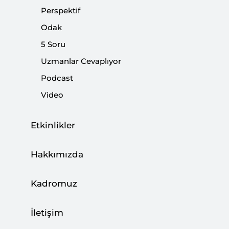
Perspektif
durumu değerlendirdiler.
Odak
5 Soru
Paylaş:
Uzmanlar Cevaplıyor
Podcast
Video
Etkinlikler
Hakkımızda
Kadromuz
SETA Avrupa Araştırmaları Direktörü ve Türk
İletişim
Alman Üniversitesi Siyaset Bilimi ve Uluslararası