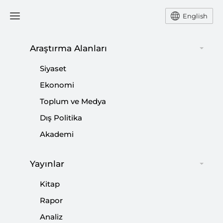
English
Ana Sayfa
Haber
Araştırma Alanları
Siyaset
SETA Gençlik Profili
Ekonomi
Toplum ve Medya
Araştırması Hakkında
Dış Politika
Bilgilendirme
Akademi
-
HABER
SETA
Yayınlar
20 Mart 2012
Kitap
Son günlerde bazı yayın organlarında, SETAnın
Rapor
Türkiyenin Gençlik Profili araştırması, raporun
içeriğine bakılmaksızın çarpıtılmıştır.
Analiz