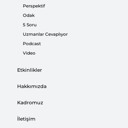
Perspektif
Paylaş:
Odak
5 Soru
Uzmanlar Cevaplıyor
Podcast
Video
Etkinlikler
Hakkımızda
Kadromuz
Dünya bir süredir Koronavirüsle mücadele
halinde. Gündemi meşgul eden yüksek siyasetin
İletişim
meseleleri geri plana itildi. Geleneksel ve sosyal