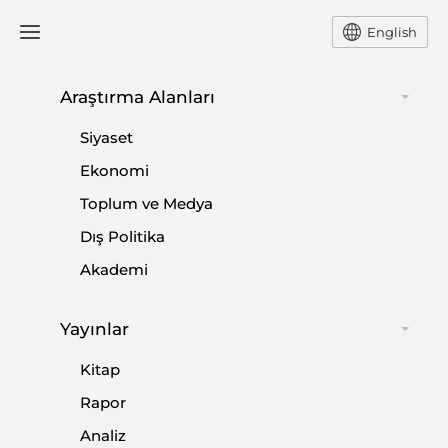
English
Ana Sayfa
Yorum
Araştırma Alanları
Siyaset
Reform İradesi ve
Ekonomi
Toplum ve Medya
Dördüncü Yargı Paketi
Dış Politika
-
YORUM
CEM DURAN UZUN
Akademi
03 Temmuz 2021
Yayınlar
Yargı reformunda iradenin devam ettiğini ve
uygulamadan kaynaklanan bazı sorunlara rağmen
Kitap
öngörülen faaliyetlerin teker teker hayata geçirildiğini
Rapor
görüyoruz.
Analiz