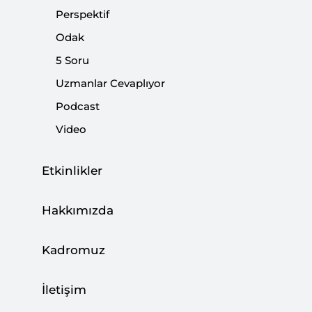
Perspektif
Paylaş:
Odak
5 Soru
Uzmanlar Cevaplıyor
Podcast
Video
Etkinlikler
Hakkımızda
Kamuoyunda 4. Yargı Paketi olarak anılan "Ceza
Kadromuz
Muhakemesi Kanunu ve Bazı Kanunlarda
Değişiklik Yapılmasına Dair Kanun Teklifi"
İletişim
TBMM Adalet Komisyonu'nda kabul edildikten