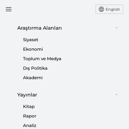
English
Ana Sayfa
Podcast
Araştırma Alanları
Siyaset
Ekonomi
08 Şubat 2025
Toplum ve Medya
Podcast: Türkiye’nin Artan
Dış Politika
Yenilenebilir Enerji Kurulu
Akademi
Gücü
Yayınlar
Kitap
SETA
Rapor
Analiz