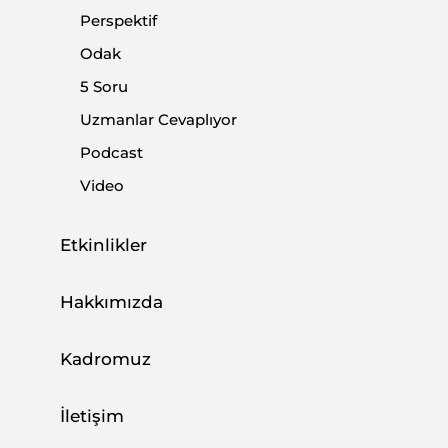
Perspektif
Odak
5 Soru
Uzmanlar Cevaplıyor
Podcast
00:00
38:03
Video
Etkinlikler
‹
Podcast | Aile ve Nüfus 10 Yılı:
›
Nereden Nereye?
Hakkımızda
Kadromuz
Moderatör ve konuğumuz:
İletişim