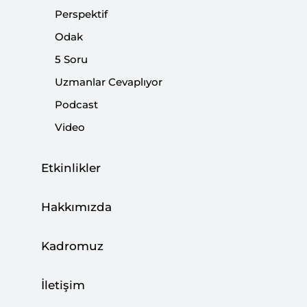
Perspektif
Odak
5 Soru
Uzmanlar Cevaplıyor
00:00
53:12
Podcast
Video
‹
Podcast | Aile ve Nüfus 10 Yılı:
Etkinlikler
›
Nereden Nereye?
Hakkımızda
Kadromuz
Cumhuriyet'in Yüzüncü Yılında Sivil Anayasa İmkanı
İletişim
SETA
Cumhuriyet’in Yüzüncü Yılında Sivil Anayasa İmkanı
·