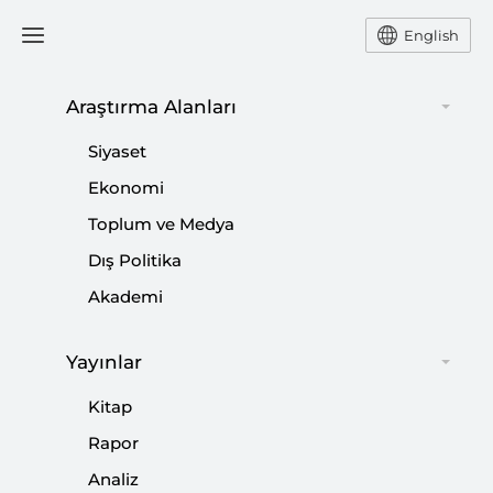
English
Ana Sayfa
Podcast
Araştırma Alanları
Siyaset
Ekonomi
27 Ekim 2023
Toplum ve Medya
Podcast: Cumhuriyet’in
Dış Politika
Yüzüncü Yılında Sivil
Akademi
Anayasa İmkanı
Yayınlar
Kitap
Rapor
Analiz