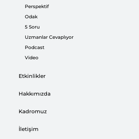
Perspektif
Odak
5 Soru
00:00
09:21
Uzmanlar Cevaplıyor
Podcast
Video
‹
Podcast | Aile ve Nüfus 10 Yılı:
›
Nereden Nereye?
Etkinlikler
Hakkımızda
Paylaş:
Kadromuz
İletişim