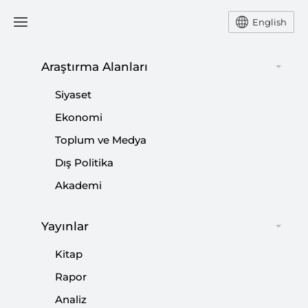
English
Ana Sayfa
Podcast
Araştırma Alanları
Siyaset
Ekonomi
28 Nisan 2026
Toplum ve Medya
Podcast | Aile, Çocuk ve
Dış Politika
Dijitalleşme
Akademi
Yayınlar
Kitap
Rapor
Analiz