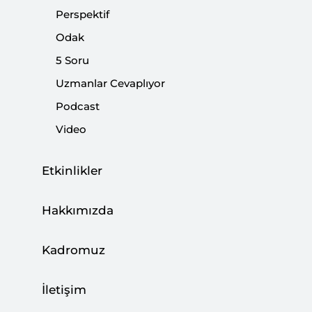
Perspektif
güncel durum nedir?
Odak
5 Soru
Paylaş:
Uzmanlar Cevaplıyor
Podcast
Video
Etkinlikler
Hakkımızda
Kadromuz
İletişim
Dosya
(0.42 M)