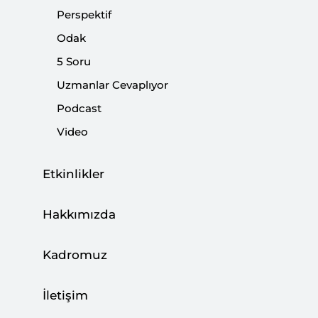
tutumu nasıl olmuştur? 'Ariadne' soruşturması nasıl
Perspektif
ilerlemiş ve sonuçlanmıştır? Sonuç kararı ne anlama
Odak
geliyor?
5 Soru
Uzmanlar Cevaplıyor
Paylaş:
Podcast
Video
Etkinlikler
Hakkımızda
Kadromuz
İletişim