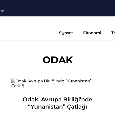
şim
Siyaset
Ekonomi
T
ODAK
Odak: Avrupa Birliği’nde
“Yunanistan” Çatlağı