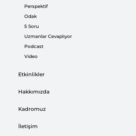
Perspektif
Paylaş:
Odak
5 Soru
Uzmanlar Cevaplıyor
Podcast
Video
Etkinlikler
Hakkımızda
TCMB, enflasyon oranı politika faizinin üzerine
Kadromuz
çıkınca enflasyonda odağı manşetten çekirdeğe
kaydırmıştı. Çekirdek enflasyondaki düşüşün
İletişim
para politikasında ilave sıkılaştırma yapmamak