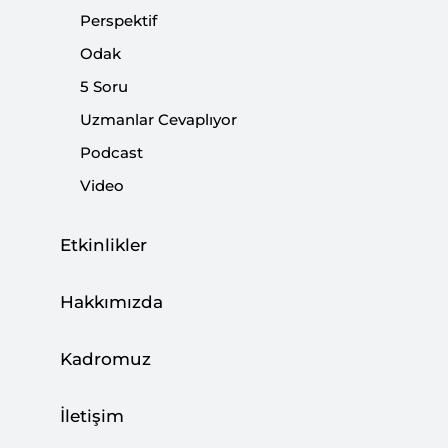
Perspektif
Odak
Paylaş:
5 Soru
Uzmanlar Cevaplıyor
Podcast
Video
Etkinlikler
Hakkımızda
Kadromuz
İletişim
Trump,
İran'a yönelik savaşla ilgili konuşurken