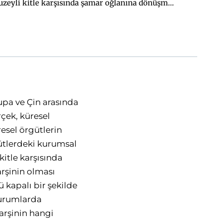
kuzeyli kitle karşısında şamar oğlanına dönüşmüş
eşitlik nosyonlarına gözü kapalı bir şekilde iman
tini teslim edecektir. Sorun bundan ziyade
r adalet mekanizması ile ve ne kadar korunduğu
temi hiyerarşisi diye tarif edilebilir. Hemen her
tında kabaca dünyanın geriye kalan halklarını
ası ve tüm önemli kararlarının kast sisteminde
rumunu özetleyen en güzel ifade bütün hiyerarşik
rupa ve Çin arasında
çek, küresel
resel örgütlerin
ütlerdeki kurumsal
kitle karşısında
rşinin olması
ü kapalı bir şekilde
kurumlarda
arşinin hangi