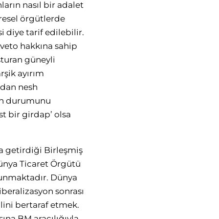
arın nasıl bir adalet
üresel örgütlerde
diye tarif edilebilir.
 veto hakkına sahip
şturan güneyli
rşik ayırım
ndan nesh
erin durumunu
t bir girdap’ olsa
a getirdiği Birleşmiş
Dünya Ticaret Örgütü
ulunmaktadır. Dünya
 liberalizasyon sonrası
lini bertaraf etmek.
sına BM aracılığıyla,