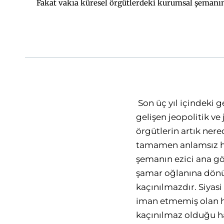
Fakat vakıa küresel örgütlerdeki kurumsal şemanın 
olmasıdır. Küresel organizasyonlarda bir hiyerarşin
etmemiş olan her aklıselim yaklaşım, belli b
hiyerarşinin hangi kıstaslara göre kurulduğu ve
meselesi ile ilgilidir. Belli başlı küresel örgütle
küresel kurumda bu iki katmanlı kast sisteminin
oluşturan güneyli çoğunluk bulunmaktadır. Güneyl
üstün olanlar tarafından nesh edilebilmesi, iptal
Son üç yıl içindeki g
gelişen jeopolitik v
örgütlerin artık nere
tamamen anlamsız ha
şemanın ezici ana göv
şamar oğlanına dönüş
kaçınılmazdır. Siyasi
iman etmemiş olan he
kaçınılmaz olduğu ha