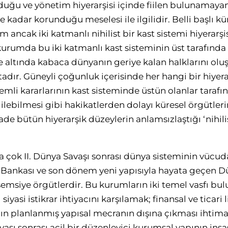
duğu ve yönetim hiyerarşisi içinde fiilen bulunamayanl
 kadar korunduğu meselesi ile ilgilidir. Belli başlı k
ncak iki katmanlı nihilist bir kast sistemi hiyerarşisi 
rumda bu iki katmanlı kast sisteminin üst tarafında
ve altında kabaca dünyanın geriye kalan halklarını olu
ır. Güneyli çoğunluk içerisinde her hangi bir hiyera
li kararlarının kast sisteminde üstün olanlar tarafı
edilebilmesi gibi hakikatlerden dolayı küresel örgütl
ade bütün hiyerarşik düzeylerin anlamsızlaştığı ‘nihilis
a çok II. Dünya Savaşı sonrası dünya sisteminin vücud
a Bankası ve son dönem yeni yapısıyla hayata geçen 
şemsiye örgütlerdir. Bu kurumların iki temel vasfı b
 siyasi istikrar ihtiyacını karşılamak; finansal ve ticari
nın planlanmış yapısal mecranın dışına çıkması ihtima
avaşı sonrası acil bir düzenleyici kurumsal yapının inşa