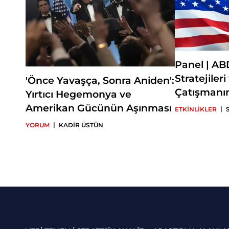
Panel | AB
Stratejiler
'Önce Yavaşça, Sonra Aniden':
Çatışmanın
Yırtıcı Hegemonya ve
Amerikan Gücünün Aşınması
|
ETKİNLİKLER
|
YORUM
KADİR ÜSTÜN