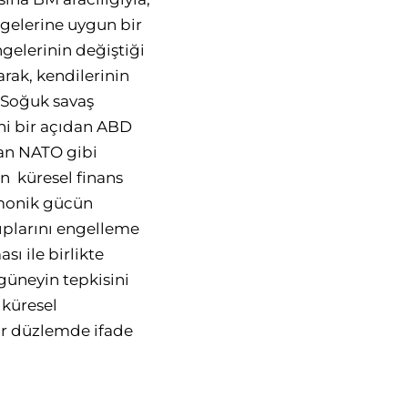
gelerine uygun bir
gelerinin değiştiği
rak, kendilerinin
. Soğuk savaş
ni bir açıdan ABD
an NATO gibi
n küresel finans
emonik gücün
yıplarını engelleme
 ile birlikte
güneyin tepkisini
 küresel
bir düzlemde ifade