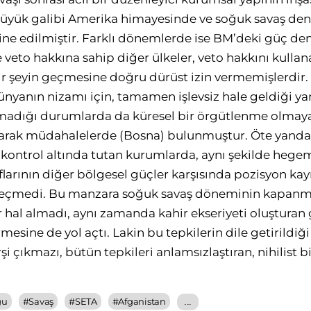
 büyük galibi Amerika himayesinde ve soğuk savaş den
rine edilmiştir. Farklı dönemlerde ise BM’deki güç den
eto hakkına sahip diğer ülkeler, veto hakkını kullana
bir şeyin geçmesine doğru dürüst izin vermemişlerdir
nyanın nizamı için, tamamen işlevsiz hale geldiği ya
lmadığı durumlarda da küresel bir örgütlenme olmay
tarak müdahalelerde (Bosna) bulunmuştur. Öte yanda
 kontrol altında tutan kurumlarda, aynı şekilde heg
flarının diğer bölgesel güçler karşısında pozisyon ka
geçmedi. Bu manzara soğuk savaş döneminin kapanması
hal almadı, aynı zamanda kahir ekseriyeti oluşturan 
mesine de yol açtı. Lakin bu tepkilerin dile getirildiği
i çıkmazı, bütün tepkileri anlamsızlaştıran, nihilist 
ğu
#
Savaş
#
SETA
#
Afganistan
...