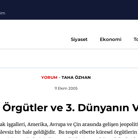
şim
Siyaset
Ekonomi
T
-
YORUM
TAHA ÖZHAN
11 Ekim 2005
 Örgütler ve 3. Dünyanın 
rak işgalleri, Amerika, Avrupa ve Çin arasında gelişen jeopol
levsiz bir hale geldiğidir. Bu tespit elbette küresel örgütle