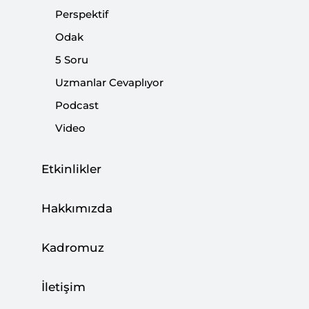
Perspektif
İran'da bir rejim değişikliğini amaçlayan bir stratejiye
dayanıyor.
Odak
5 Soru
Paylaş:
Uzmanlar Cevaplıyor
Podcast
Video
Etkinlikler
Hakkımızda
Kadromuz
İletişim