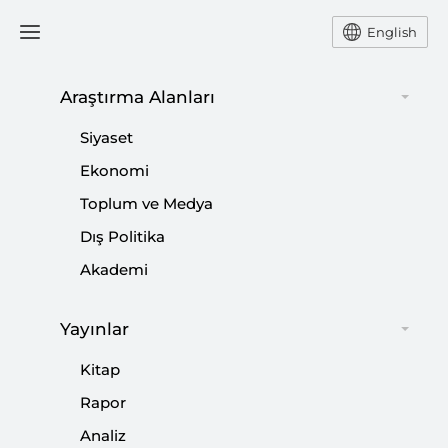
English
Ana Sayfa
Yorum
Araştırma Alanları
Siyaset
İktidar Karşıtlığının Sınırları
Ekonomi
Toplum ve Medya
-
YORUM
NEBİ MİŞ
Dış Politika
28 Mart 2025
Akademi
Gerçekten de Özgür Özel'in belki bir öfke ve üzüntü
halinde söylediği bu ifadeler, en hafif
Yayınlar
nitelendirmeyle talihsiz bir açıklama.
Kitap
Rapor
Paylaş:
Analiz