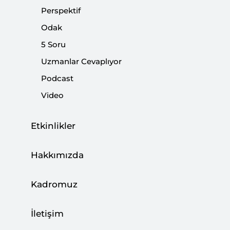
yaşananlar, bu kutuplaşmanın daha uzun bir süre
Perspektif
Türkiye'yi germeye devam edeceğini gösteriyor. Bütün
Odak
bunlara şimdi Genelkurmay Başkanlığı'ndan gelen
5 Soru
açıklama yahut Oktay Ekşi'nin ifadesiyle "muhtıra"
eklendi. Muhalafetin tek hedefi, AK Partili bir ismin
Uzmanlar Cevaplıyor
Köşk'e çıkmasını engellemek.
Podcast
Video
Paylaş:
Etkinlikler
Hakkımızda
Cumhurbaşkanlığı seçimi Türk siyasetinin temel
sorunlarını ortaya koyan bir süreç olarak
Kadromuz
ilerliyor. Aday açıklanana kadar yapılan
tartışmalar ve alınan tavırlar, içinde yaşadığımız
ideolojik kutuplaşmanın ne kadar derinlere
İletişim
gittiğini gösteriyordu. İlk oylamayla yaşananlar,