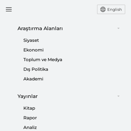
English
Ana Sayfa
Etkinlikler
Araştırma Alanları
Siyaset
Web Panel: Türk
Ekonomi
Toplum ve Medya
Dünyasında İş Birliği
Dış Politika
Akademi
Paylaş:
Yayınlar
Kitap
Rapor
Analiz