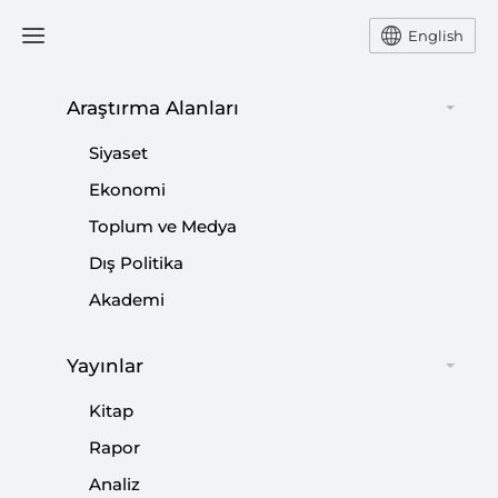
English
Ana Sayfa
Etkinlikler
Araştırma Alanları
Siyaset
Sempozyum: Demokrasi
Ekonomi
Toplum ve Medya
Tarihimizin Utanç Günü
Dış Politika
Akademi
Paylaş:
Yayınlar
Kitap
Rapor
Analiz