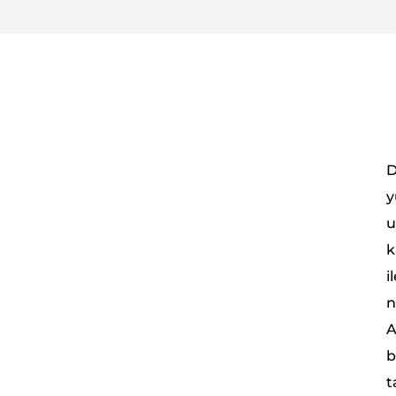
D
y
u
k
i
n
A
b
t