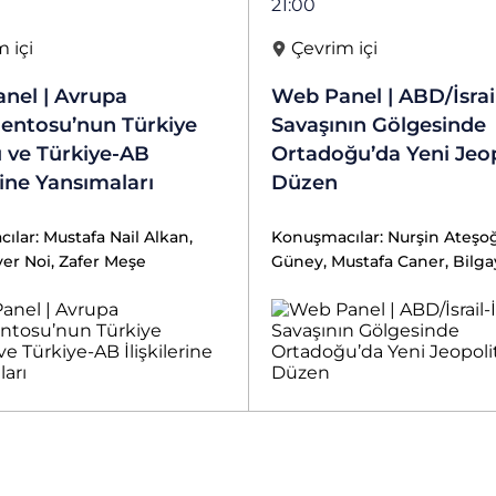
21:00
 içi
Çevrim içi
nel | Avrupa
Web Panel | ABD/İsrai
entosu’nun Türkiye
Savaşının Gölgesinde
 ve Türkiye-AB
Ortadoğu’da Yeni Jeop
erine Yansımaları
Düzen
lar: Mustafa Nail Alkan,
Konuşmacılar: Nurşin Ateşo
er Noi, Zafer Meşe
Güney, Mustafa Caner, Bil