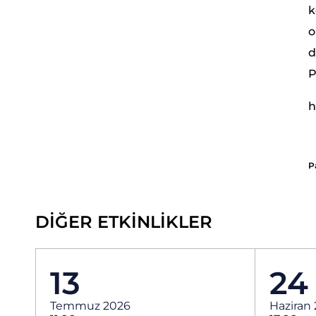
k
o
d
P
h
P
DİĞER ETKİNLİKLER
13
24
Temmuz 2026
Haziran