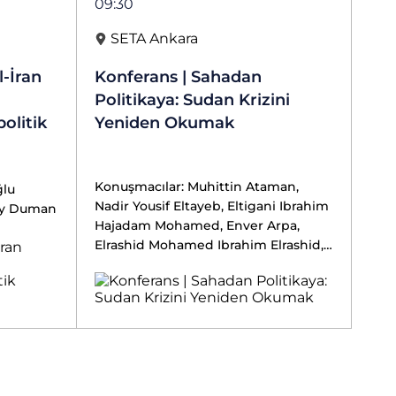
09:30
SETA Ankara
l-İran
Konferans | Sahadan
Politikaya: Sudan Krizini
olitik
Yeniden Okumak
Konuşmacılar: Muhittin Ataman,
ğlu
Nadir Yousif Eltayeb, Eltigani Ibrahim
gay Duman
Hajadam Mohamed, Enver Arpa,
Elrashid Mohamed Ibrahim Elrashid,
İsmail Mohamed Hamed Abubaker,
Emir Yasin Kekeç, Umut Çağrı Sarı