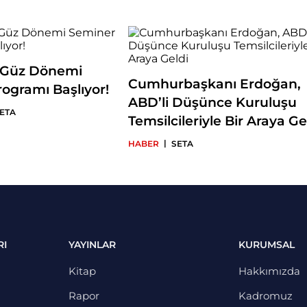
 Güz Dönemi
Cumhurbaşkanı Erdoğan,
ogramı Başlıyor!
ABD’li Düşünce Kuruluşu
ETA
Temsilcileriyle Bir Araya Ge
|
HABER
SETA
RI
YAYINLAR
KURUMSAL
Kitap
Hakkımızda
Rapor
Kadromuz