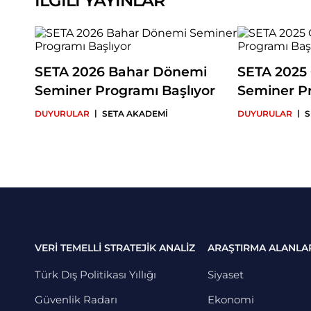
İLGİLİ YAYINLAR
SETA 2026 Bahar Dönemi
SETA 2025
Seminer Programı Başlıyor
Seminer Pr
|
|
DUYURULAR
SETA AKADEMİ
DUYURULAR
S
VERİ TEMELLİ STRATEJİK ANALİZ
ARAŞTIRMA ALANLA
Türk Dış Politikası Yıllığı
Siyaset
Güvenlik Radarı
Ekonomi