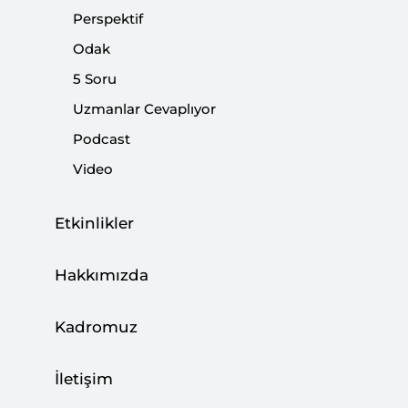
Perspektif
Afrin Operasyonuyla Türkiye’nin 6
Odak
Kazanımı
5 Soru
|
STRATEJİ ARAŞTIRMALARI
SETA
Uzmanlar Cevaplıyor
Podcast
Video
Askeri Harekâtların Kuvvet Çarpanı:
Etkinlikler
İnsansız Hava Araçları
|
Hakkımızda
STRATEJİ ARAŞTIRMALARI
NECDET ÖZÇELİK
Kadromuz
Tünel Zihniyeti
İletişim