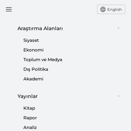
English
Araştırma Alanları
#
ZEYTİN DALI OPERASYONU
Siyaset
NEDİR?
Ekonomi
Toplum ve Medya
Dış Politika
Akademi
Perspektif: Irak’ta Terörle Mücadele:
Yayınlar
Sincar’ı PKK’dan Temizlemek
Kitap
|
YORUM
EMRAH KEKİLLİ
Rapor
Analiz