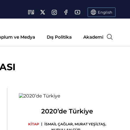
English
oplum ve Medya
Dış Politika
Akademi
ASI
2020’de Türkiye
|
KİTAP
İSMAİL ÇAĞLAR
,
MURAT YEŞİLTAŞ
,
NURULLAH GÜR
...