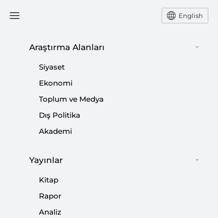
English
Araştırma Alanları
#
TÜRKİYE'DE BASIN
Siyaset
ÖZGÜRLÜĞÜ
Ekonomi
Toplum ve Medya
Dış Politika
Akademi
MİT TIR’ları, Yabancı Diplomatlar ve
Darbe
Yayınlar
|
YORUM
UFUK ULUTAŞ
Kitap
Rapor
Analiz