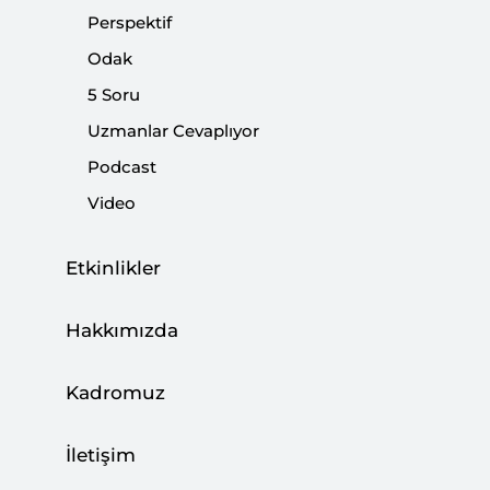
Gayri Milli Muhalefetin Teröre Karşı Bir
Perspektif
Tavrı Yok
Odak
|
VİDEO
FAHRETTİN ALTUN
5 Soru
Uzmanlar Cevaplıyor
Podcast
Video
Kaybedenler Takipleşiyor
|
YORUM
FAHRETTİN ALTUN
Etkinlikler
Hakkımızda
Paralel Demokrasi Anlayışı Ve Özgürlük
Kadromuz
İllüzyonu
|
İletişim
YORUM
NEBİ MİŞ