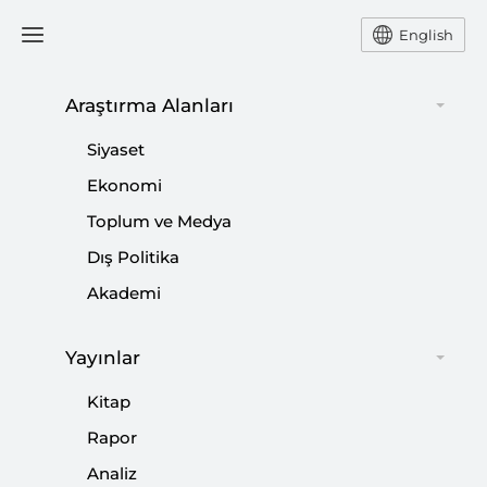
English
Araştırma Alanları
#
SURİYE SINIR GÜVENLİĞİ
Siyaset
POLİTİKASI
Ekonomi
Toplum ve Medya
Dış Politika
Akademi
Türkiye’yi Kim Taşıyabilir?
|
YORUM
BURHANETTİN DURAN
Yayınlar
Kitap
Rapor
Analiz