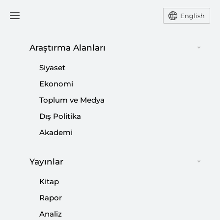
English
Araştırma Alanları
#
STEPHANİE TURCO
Siyaset
WİLLİAMS
Ekonomi
Toplum ve Medya
Dış Politika
Akademi
Libya’da Neler Oluyor?
|
YORUM
MURAT ASLAN
Yayınlar
Kitap
Rapor
Analiz
Libya: Zor Barış