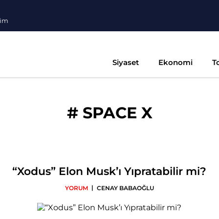
şim
Siyaset
Ekonomi
T
#
SPACE X
“Xodus” Elon Musk’ı Yıpratabilir mi?
|
YORUM
CENAY BABAOĞLU