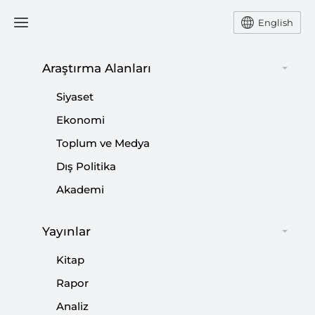
English
Araştırma Alanları
#
SÖZDE ERMENİ SOYKIRIMI
Siyaset
Ekonomi
Toplum ve Medya
Dış Politika
Kriter’in Mayıs Sayısı Çıktı: Karadeniz’de
Akademi
Bilek Güreşi
Yayınlar
|
DUYURULAR
SETA
Kitap
Rapor
Analiz