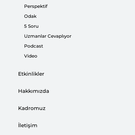
|
VİDEO
İSMAİL ÇAĞLAR
Perspektif
Odak
5 Soru
Uzmanlar Cevaplıyor
Türkiye’nin Yaşlılar için Aldığı Önlemler
Podcast
Avrupa’ya Örnek Olacak Nitelikte
Video
|
AVRUPA ARAŞTIRMALARI
ZELİHA ELİAÇIK
Etkinlikler
Hakkımızda
FETÖ Virüsünün Provokasyonları
Kadromuz
|
YORUM
YUSUF ÖZKIR
İletişim