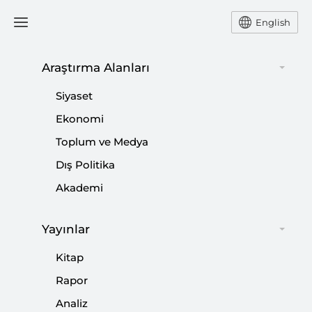
English
Araştırma Alanları
#
SOSYAL YARDIMLAŞMA
Siyaset
Ekonomi
Toplum ve Medya
Dış Politika
Avrupa Salgınla Mücadelede Yetersiz mi
Akademi
Kaldı?
|
AVRUPA ARAŞTIRMALARI
ENES BAYRAKLI
Yayınlar
Kitap
Rapor
Milli Dayanışma Kampanyası
Analiz