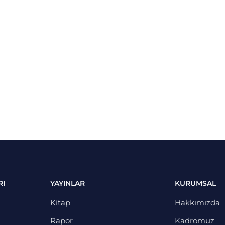
RI
YAYINLAR
KURUMSAL
Kitap
Hakkımızda
Rapor
Kadromuz