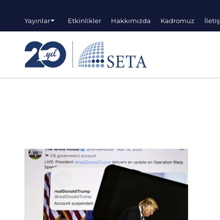
Yayınlar
Etkinlikler
Hakkımızda
Kadromuz
İleti