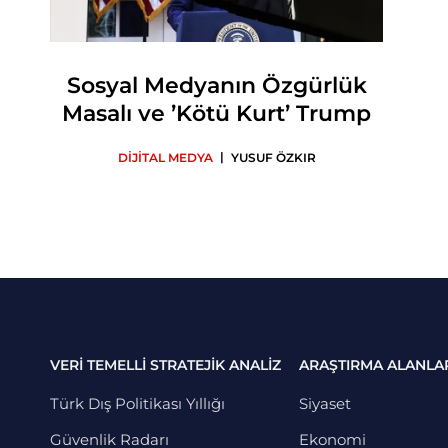
Sosyal Medyanın Özgürlük
Masalı ve ’Kötü Kurt’ Trump
|
DİJİTAL MEDYA
YUSUF ÖZKIR
VERİ TEMELLİ STRATEJİK ANALİZ
ARAŞTIRMA ALANLA
Türk Dış Politikası Yıllığı
Siyaset
Güvenlik Radarı
Ekonomi