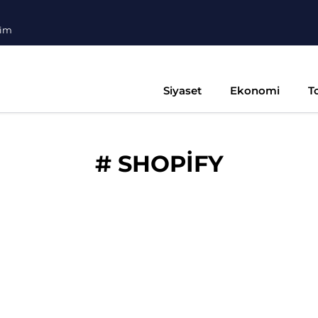
şim
Siyaset
Ekonomi
T
#
SHOPİFY