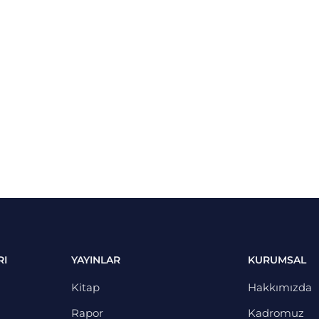
RI
YAYINLAR
KURUMSAL
Kitap
Hakkımızda
Rapor
Kadromuz