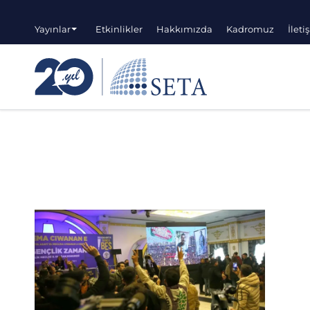
Yayınlar
Etkinlikler
Hakkımızda
Kadromuz
İleti