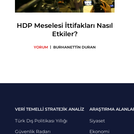
HDP Meselesi İttifakları Nasıl
Etkiler?
|
YORUM
BURHANETTİN DURAN
VERİ TEMELLİ STRATEJİK ANALİZ
ARAŞTIRMA ALANLA
Türk Dış Politikası Yıllığı
Siyaset
Güvenlik Radarı
Ekonomi