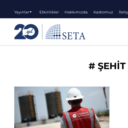
Yayınlar
Etkinlikler
Hakkımızda
Kadromuz
İleti
#
ŞEHİT