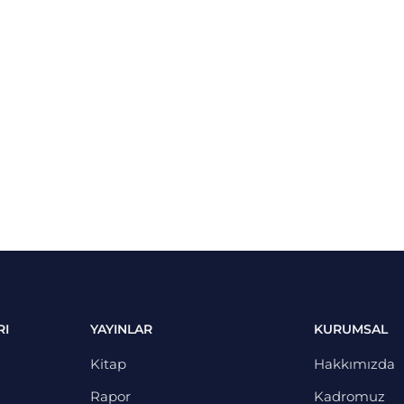
RI
YAYINLAR
KURUMSAL
Kitap
Hakkımızda
Rapor
Kadromuz