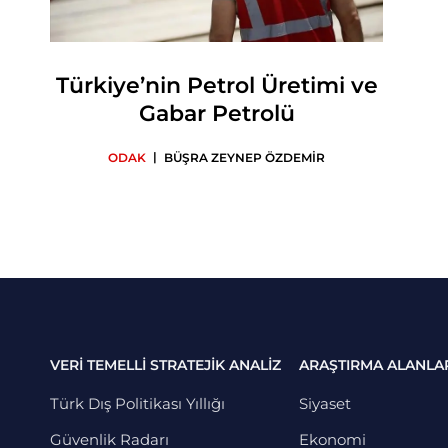
Türkiye’nin Petrol Üretimi ve
Gabar Petrolü
|
ODAK
BÜŞRA ZEYNEP ÖZDEMİR
VERİ TEMELLİ STRATEJİK ANALİZ
ARAŞTIRMA ALANLA
Türk Dış Politikası Yıllığı
Siyaset
Güvenlik Radarı
Ekonomi