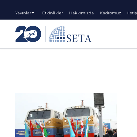
Yayınlar
Etkinlikler
Hakkımızda
Kadromuz
İleti