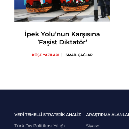
İpek Yolu’nun Karşısına
’Faşist Diktatör’
|
KÖŞE YAZILARI
İSMAİL ÇAĞLAR
VERİ TEMELLİ STRATEJİK ANALİZ
ARAŞTIRMA ALANLA
Türk Dış Politikası Yıllığı
Siyaset