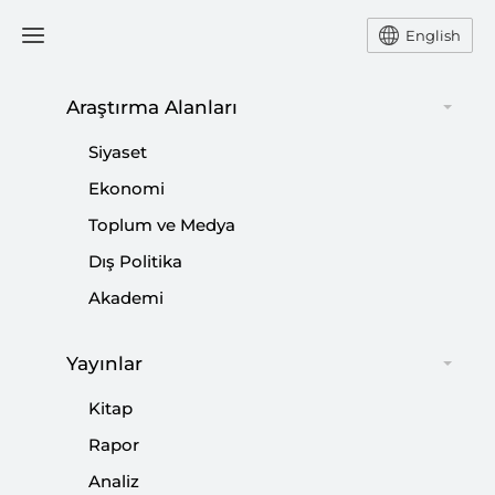
English
Araştırma Alanları
#
RUS DIŞ POLİTİKASI
Siyaset
Ekonomi
Toplum ve Medya
Dış Politika
10 Soru’da Rusya’nın Paralı Savaşçıları:
Akademi
Wagner Grubu
Yayınlar
|
YORUM
MURAT ASLAN
Kitap
Rapor
Analiz
Analiz: Rusya’nın Afganistan Politikası