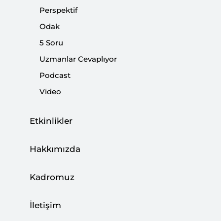
Perspektif
|
ANALİZ
MEHMET ÇAĞATAY GÜLER
Odak
5 Soru
Uzmanlar Cevaplıyor
Podcast
Rapor: Resmi Belgeler Işığında Rusya’nın
Video
Dış Politika Eğilimi
|
RAPOR
MEHMET ÇAĞATAY GÜLER
,
MEHMET AKİF TEKE
Etkinlikler
Hakkımızda
5 Soru: Belarus’taki Protestolar
Kadromuz
|
5 SORU
ASLIHAN ALKANAT
İletişim