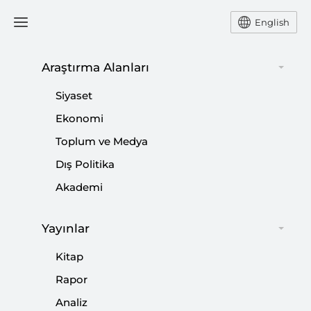
English
Araştırma Alanları
#
PİNTEREST
Siyaset
Ekonomi
Toplum ve Medya
Dış Politika
Dijital Egemenlik ve Türkiye’nin Israrlı
Akademi
Takibi
|
DİJİTAL MEDYA
TURGAY YERLİKAYA
Yayınlar
Kitap
Rapor
Analiz
Türkiye’nin Dijital Egemenliği: Çok