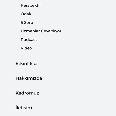
|
YORUM
KADİR ÜSTÜN
Perspektif
Odak
5 Soru
Uzmanlar Cevaplıyor
Terörle Mücadelede Yeni Dönem
Podcast
|
YORUM
MURAT YEŞİLTAŞ
Video
Etkinlikler
Suriye’nin Kuzeyinde Düşürülen SİHA ve
Hakkımızda
Hukuki Değerlendirmeler
Kadromuz
|
YORUM
YÜCEL ACER
İletişim