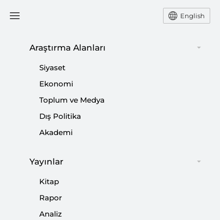
English
Araştırma Alanları
#
PETROL
Siyaset
Ekonomi
Toplum ve Medya
Dış Politika
Küresel Bir Başarı Hikayesi: Türk Hava
Akademi
Yolları
|
YORUM
DENİZ İSTİKBAL
Yayınlar
Kitap
Rapor
ABD’nin Ortadoğu Politikasında İsrail
Analiz