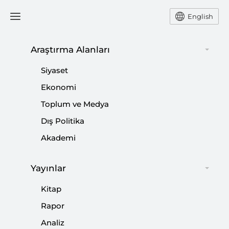
English
Araştırma Alanları
#
MUSA KULAKLIKAYA
Siyaset
Ekonomi
Toplum ve Medya
Dış Politika
Akademi
Yayınlar
Kitap
Rapor
Insight Turkey’in Yeni Sayısı “Türkiye’nin
Analiz