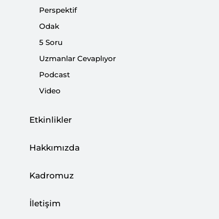
Uluslararası Örgütlerde Artan Rolü”
Perspektif
Yayınlandı
Odak
|
DUYURULAR
SETA
5 Soru
Uzmanlar Cevaplıyor
Podcast
Video
Etkinlikler
VERİ TEMELLİ STRATEJİK ANALİZ
Hakkımızda
Türk Dış Politikası Yıllığı
Güvenlik Radarı
Kadromuz
Türkiye Yıllığı
İletişim
Gelişen Askeri Teknolojiler