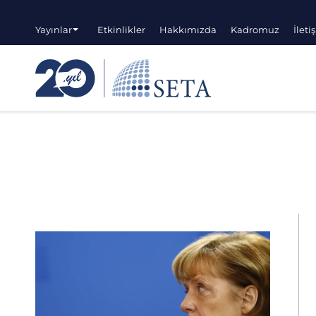
Yayınlar
Etkinlikler
Hakkımızda
Kadromuz
İleti