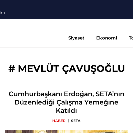
şim
Siyaset
Ekonomi
T
#
MEVLÜT ÇAVUŞOĞLU
Cumhurbaşkanı Erdoğan, SETA’nın
Düzenlediği Çalışma Yemeğine
Katıldı
|
HABER
SETA